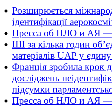
Розширюється міжнародн
ідентифікації аерокосм
Пресса об НЛО и АЯ —
ШІ за кілька годин об’
матеріалів UAP у єдину
Франція зробила крок д
досліджень неідентифі
підсумки парламентськ
Пресса об НЛО и АЯ —