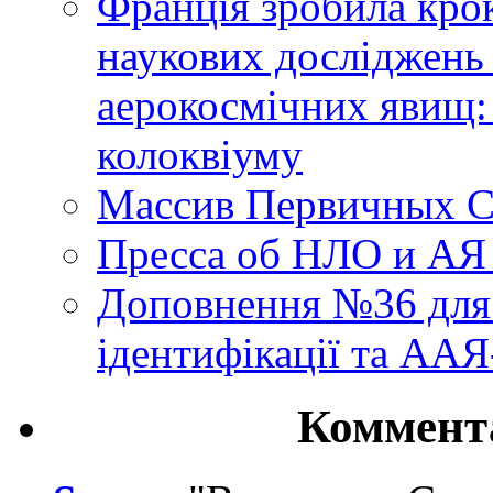
Франція зробила крок
наукових досліджень
аерокосмічних явищ:
колоквіуму
Массив Первичных С
Пресса об НЛО и АЯ
Доповнення №36 для 
ідентифікації та АА
Коммент