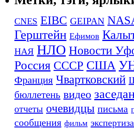
EIBC
NAS
GEIPAN
CNES
Герштейн
Калы
Ефимов
НЛО
Новости Уф
НАЯ
УН
Россия
США
СССР
Чвартковский
Франция
Ш
заседа
видео
бюллетень
очевидцы
отчеты
письма
сообщения
экспертиза
фильм