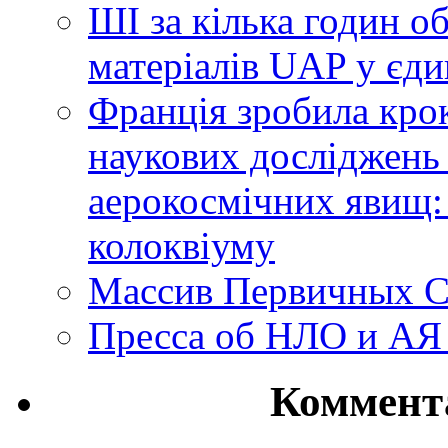
ШІ за кілька годин о
матеріалів UAP у єди
Франція зробила крок
наукових досліджень
аерокосмічних явищ:
колоквіуму
Массив Первичных С
Пресса об НЛО и АЯ
Коммент