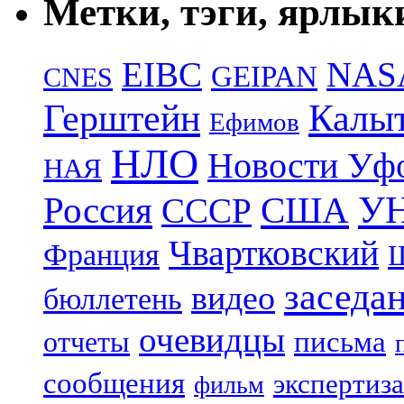
Метки, тэги, ярлык
EIBC
NAS
GEIPAN
CNES
Герштейн
Калы
Ефимов
НЛО
Новости Уф
НАЯ
УН
Россия
США
СССР
Чвартковский
Франция
Ш
заседа
видео
бюллетень
очевидцы
отчеты
письма
сообщения
экспертиза
фильм