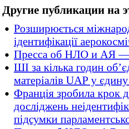
Другие публикации на э
Розширюється міжнародн
ідентифікації аерокосм
Пресса об НЛО и АЯ —
ШІ за кілька годин об’
матеріалів UAP у єдину
Франція зробила крок д
досліджень неідентифі
підсумки парламентськ