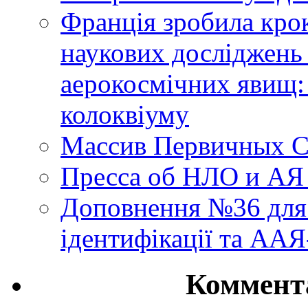
Франція зробила крок
наукових досліджень
аерокосмічних явищ:
колоквіуму
Массив Первичных С
Пресса об НЛО и АЯ
Доповнення №36 для 
ідентифікації та АА
Коммент