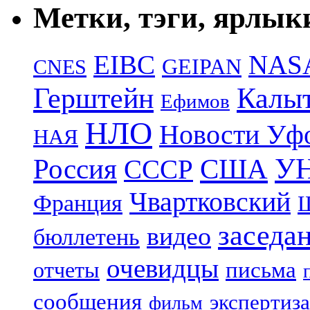
Метки, тэги, ярлык
EIBC
NAS
GEIPAN
CNES
Герштейн
Калы
Ефимов
НЛО
Новости Уф
НАЯ
УН
Россия
США
СССР
Чвартковский
Франция
Ш
заседа
видео
бюллетень
очевидцы
отчеты
письма
сообщения
экспертиза
фильм