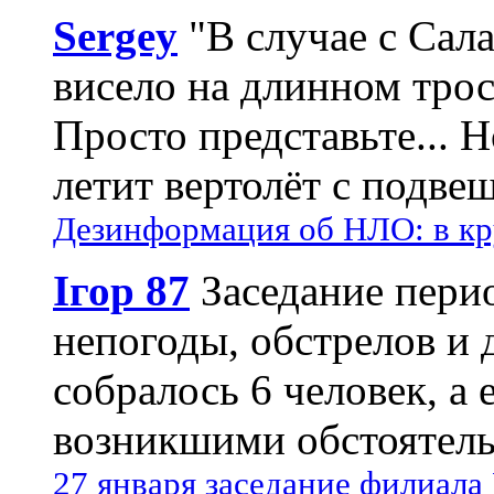
Sergey
"В случае с Сал
висело на длинном трос
Просто представьте... 
летит вертолёт с подвеш
Дезинформация об НЛО: в кр
Ігор 87
Заседание пери
непогоды, обстрелов и 
собралось 6 человек, а 
возникшими обстоятель
27 января заседание филиала