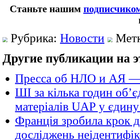
Станьте нашим
подписчико
Рубрика:
Новости
Мет
Другие публикации на э
Пресса об НЛО и АЯ —
ШІ за кілька годин об’
матеріалів UAP у єдину
Франція зробила крок д
досліджень неідентифі