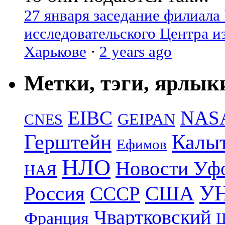
27 января заседание филиала
исследовательского Центра и
Харькове
·
2 years ago
Метки, тэги, ярлык
EIBC
NAS
GEIPAN
CNES
Герштейн
Калы
Ефимов
НЛО
Новости Уф
НАЯ
УН
Россия
США
СССР
Чвартковский
Франция
Ш