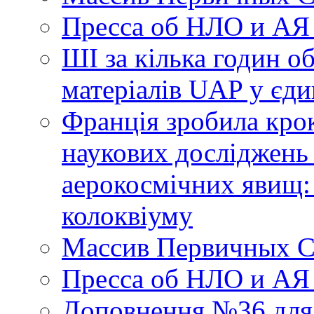
Пресса об НЛО и АЯ
ШІ за кілька годин о
матеріалів UAP у єди
Франція зробила крок
наукових досліджень
аерокосмічних явищ:
колоквіуму
Массив Первичных С
Пресса об НЛО и АЯ
Доповнення №36 для 