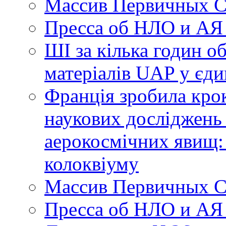
Массив Первичных С
Пресса об НЛО и АЯ
ШІ за кілька годин о
матеріалів UAP у єди
Франція зробила крок
наукових досліджень
аерокосмічних явищ:
колоквіуму
Массив Первичных С
Пресса об НЛО и АЯ