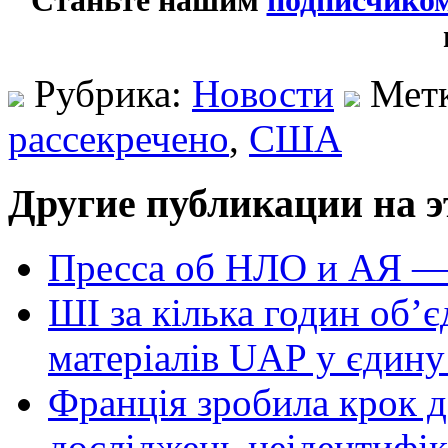
Станьте нашим
подписчико
Рубрика:
Новости
Мет
рассекречено
,
США
Другие публикации на э
Пресса об НЛО и АЯ —
ШІ за кілька годин об’
матеріалів UAP у єдину
Франція зробила крок д
досліджень неідентифі