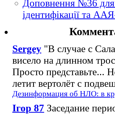
Доповнення №36 для 
ідентифікації та АА
Коммент
Sergey
"В случае с Сал
висело на длинном трос
Просто представьте... 
летит вертолёт с подвеш
Дезинформация об НЛО: в кр
Ігор 87
Заседание пери