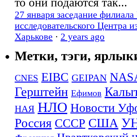
то они подаются так...
27 января заседание филиала
исследовательского Центра и
Харькове
·
2 years ago
Метки, тэги, ярлык
EIBC
NAS
GEIPAN
CNES
Герштейн
Калы
Ефимов
НЛО
Новости Уф
НАЯ
УН
Россия
США
СССР