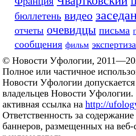
Чвартковский
Франция
Ш
заседа
видео
бюллетень
очевидцы
отчеты
письма
сообщения
экспертиза
фильм
© Новости Уфологии, 2011—202
Полное или частичное использо
Новости Уфологии допускается 
владельцев Новости Уфологии. 
активная ссылка на
http://ufolo
Ответственность за содержание
баннеров, размещенных на веб-