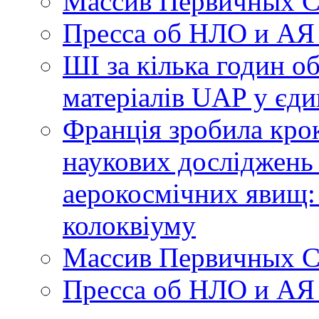
Массив Первичных С
Пресса об НЛО и АЯ
ШІ за кілька годин о
матеріалів UAP у єди
Франція зробила крок
наукових досліджень
аерокосмічних явищ:
колоквіуму
Массив Первичных С
Пресса об НЛО и АЯ