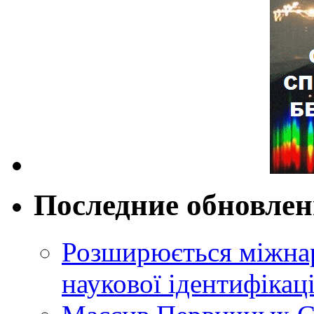
Последние обновле
Розширюється міжнар
наукової ідентифікац