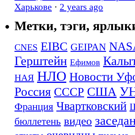
Харькове
·
2 years ago
Метки, тэги, ярлык
EIBC
NAS
GEIPAN
CNES
Герштейн
Калы
Ефимов
НЛО
Новости Уф
НАЯ
УН
Россия
США
СССР
Чвартковский
Франция
Ш
заседа
видео
бюллетень
очевидцы