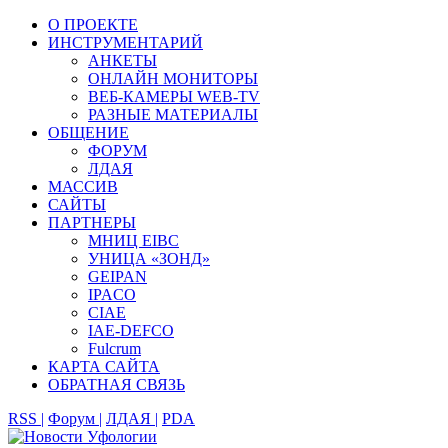
О ПРОЕКТЕ
ИНСТРУМЕНТАРИЙ
АНКЕТЫ
ОНЛАЙН МОНИТОРЫ
ВЕБ-КАМЕРЫ WEB-TV
РАЗНЫЕ МАТЕРИАЛЫ
ОБЩЕНИЕ
ФОРУМ
ЛДАЯ
МАССИВ
САЙТЫ
ПАРТНЕРЫ
МНИЦ EIBC
УНИЦА «ЗОНД»
GEIPAN
IPACO
CIAE
IAE-DEFCO
Fulcrum
КАРТА САЙТА
ОБРАТНАЯ СВЯЗЬ
RSS |
Форум |
ЛДАЯ |
PDA