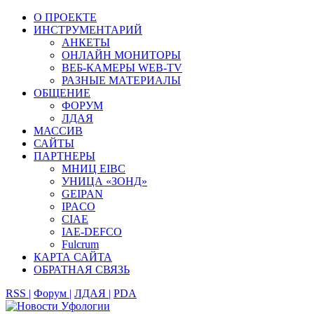
О ПРОЕКТЕ
ИНСТРУМЕНТАРИЙ
АНКЕТЫ
ОНЛАЙН МОНИТОРЫ
ВЕБ-КАМЕРЫ WEB-TV
РАЗНЫЕ МАТЕРИАЛЫ
ОБЩЕНИЕ
ФОРУМ
ЛДАЯ
МАССИВ
САЙТЫ
ПАРТНЕРЫ
МНИЦ EIBC
УНИЦА «ЗОНД»
GEIPAN
IPACO
CIAE
IAE-DEFCO
Fulcrum
КАРТА САЙТА
ОБРАТНАЯ СВЯЗЬ
RSS |
Форум |
ЛДАЯ |
PDA