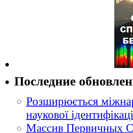
Последние обновле
Розширюється міжнар
наукової ідентифікац
Массив Первичных С