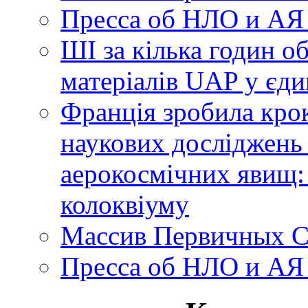
Пресса об НЛО и АЯ
ШІ за кілька годин о
матеріалів UAP у єди
Франція зробила крок
наукових досліджень
аерокосмічних явищ:
колоквіуму
Массив Первичных С
Пресса об НЛО и АЯ