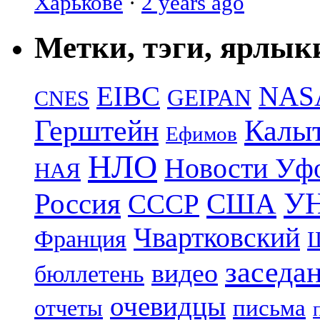
Харькове
·
2 years ago
Метки, тэги, ярлык
EIBC
NAS
GEIPAN
CNES
Герштейн
Калы
Ефимов
НЛО
Новости Уф
НАЯ
УН
Россия
США
СССР
Чвартковский
Франция
Ш
заседа
видео
бюллетень
очевидцы
отчеты
письма