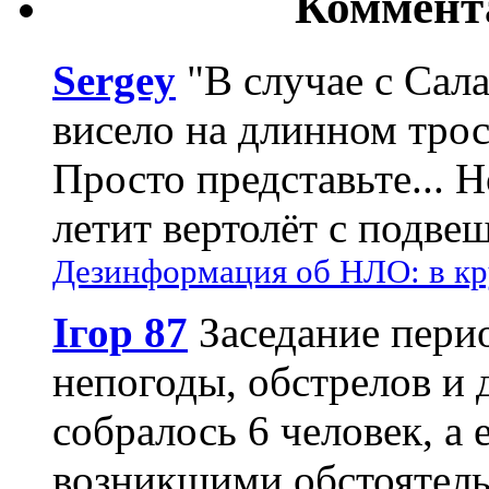
Коммент
Sergey
"В случае с Сал
висело на длинном трос
Просто представьте... 
летит вертолёт с подвеш
Дезинформация об НЛО: в кр
Ігор 87
Заседание пери
непогоды, обстрелов и 
собралось 6 человек, а 
возникшими обстоятель