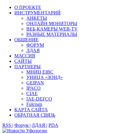
О ПРОЕКТЕ
ИНСТРУМЕНТАРИЙ
АНКЕТЫ
ОНЛАЙН МОНИТОРЫ
ВЕБ-КАМЕРЫ WEB-TV
РАЗНЫЕ МАТЕРИАЛЫ
ОБЩЕНИЕ
ФОРУМ
ЛДАЯ
МАССИВ
САЙТЫ
ПАРТНЕРЫ
МНИЦ EIBC
УНИЦА «ЗОНД»
GEIPAN
IPACO
CIAE
IAE-DEFCO
Fulcrum
КАРТА САЙТА
ОБРАТНАЯ СВЯЗЬ
RSS |
Форум |
ЛДАЯ |
PDA