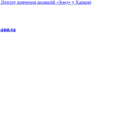
го Центру вивчення аномалій «Зонд» у Харкові
равила