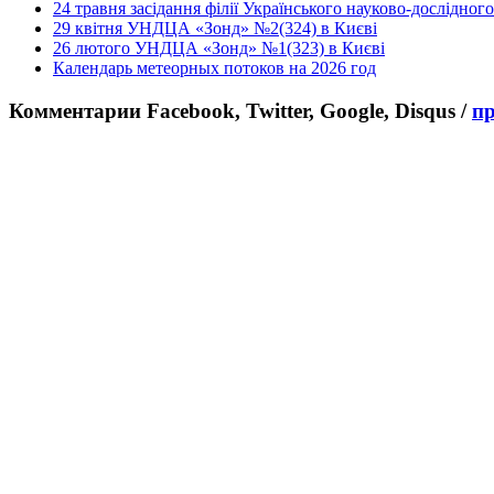
24 травня засідання філії Українського науково-дослідно
29 квітня УНДЦА «Зонд» №2(324) в Києві
26 лютого УНДЦА «Зонд» №1(323) в Києві
Календарь метеорных потоков на 2026 год
Комментарии Facebook, Twitter, Google, Disqus /
п