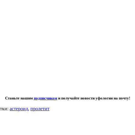
Станьте нашим
подписчиком
и получайте новости уфологии на почту!
тки:
астероид
,
пролетит