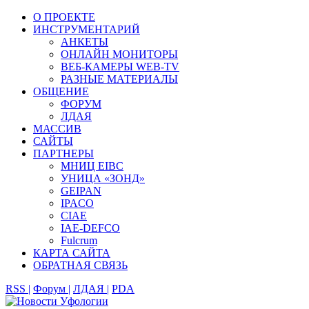
О ПРОЕКТЕ
ИНСТРУМЕНТАРИЙ
АНКЕТЫ
ОНЛАЙН МОНИТОРЫ
ВЕБ-КАМЕРЫ WEB-TV
РАЗНЫЕ МАТЕРИАЛЫ
ОБЩЕНИЕ
ФОРУМ
ЛДАЯ
МАССИВ
САЙТЫ
ПАРТНЕРЫ
МНИЦ EIBC
УНИЦА «ЗОНД»
GEIPAN
IPACO
CIAE
IAE-DEFCO
Fulcrum
КАРТА САЙТА
ОБРАТНАЯ СВЯЗЬ
RSS |
Форум |
ЛДАЯ |
PDA