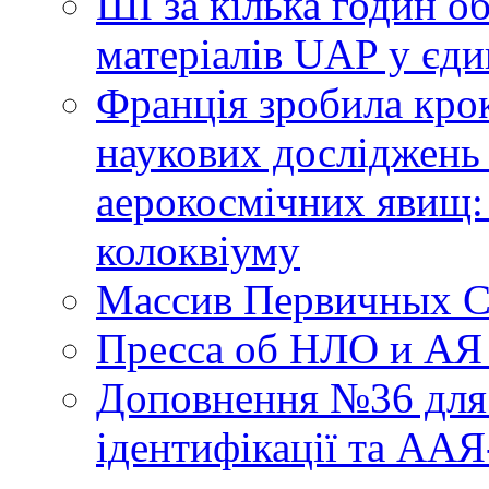
ШІ за кілька годин о
матеріалів UAP у єди
Франція зробила крок
наукових досліджень
аерокосмічних явищ:
колоквіуму
Массив Первичных С
Пресса об НЛО и АЯ
Доповнення №36 для 
ідентифікації та АА