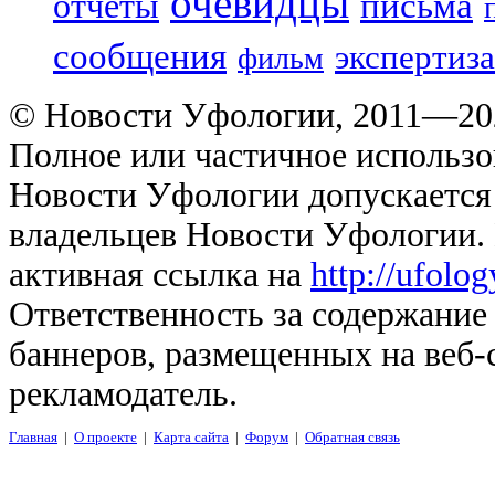
очевидцы
отчеты
письма
сообщения
экспертиза
фильм
© Новости Уфологии, 2011—202
Полное или частичное использо
Новости Уфологии допускается 
владельцев Новости Уфологии. 
активная ссылка на
http://ufolo
Ответственность за содержание
баннеров, размещенных на веб-
рекламодатель.
Главная
|
О проекте
|
Карта сайта
|
Форум
|
Обратная связь