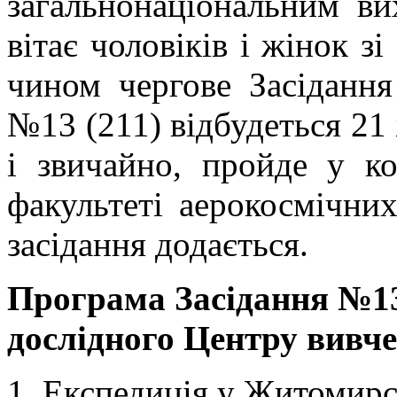
загальнонаціональним 
вітає чоловіків і жінок з
чином чергове Засіданн
№13 (211) відбудеться 21 
і звичайно, пройде у
факультеті аерокосмічни
засідання додається.
Програма Зас
і
дан
н
я №
1
дослідн
ого
Центр
у
вивче
Експедиція у Житомирс