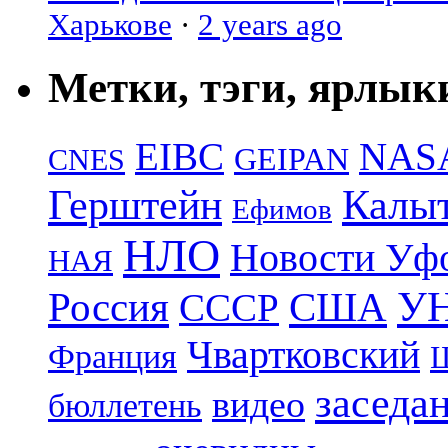
Харькове
·
2 years ago
Метки, тэги, ярлык
EIBC
NAS
GEIPAN
CNES
Герштейн
Калы
Ефимов
НЛО
Новости Уф
НАЯ
УН
Россия
США
СССР
Чвартковский
Франция
Ш
заседа
видео
бюллетень