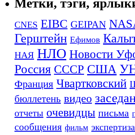
Метки, тэги, ярлык
EIBC
NAS
GEIPAN
CNES
Герштейн
Калы
Ефимов
НЛО
Новости Уф
НАЯ
УН
Россия
США
СССР
Чвартковский
Франция
Ш
заседа
видео
бюллетень
очевидцы
отчеты
письма
сообщения
экспертиза
фильм