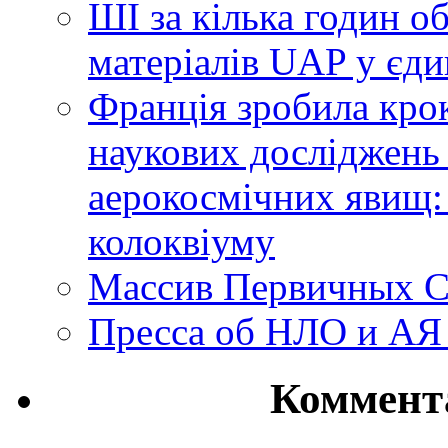
ШІ за кілька годин о
матеріалів UAP у єди
Франція зробила крок
наукових досліджень
аерокосмічних явищ:
колоквіуму
Массив Первичных С
Пресса об НЛО и АЯ
Коммент