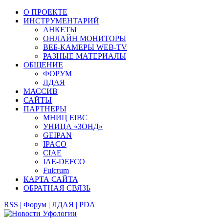
О ПРОЕКТЕ
ИНСТРУМЕНТАРИЙ
АНКЕТЫ
ОНЛАЙН МОНИТОРЫ
ВЕБ-КАМЕРЫ WEB-TV
РАЗНЫЕ МАТЕРИАЛЫ
ОБЩЕНИЕ
ФОРУМ
ЛДАЯ
МАССИВ
САЙТЫ
ПАРТНЕРЫ
МНИЦ EIBC
УНИЦА «ЗОНД»
GEIPAN
IPACO
CIAE
IAE-DEFCO
Fulcrum
КАРТА САЙТА
ОБРАТНАЯ СВЯЗЬ
RSS |
Форум |
ЛДАЯ |
PDA