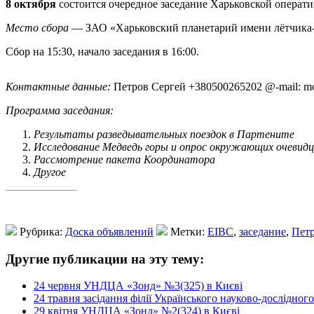
8 октября
состоится очередное заседание Харьковской операт
Место сбора
— ЗАО «Харьковский планетарий имени лётчика-к
Сбор на 15:30, начало заседания в 16:00.
Контактные данные:
Петров Сергей +380500265202 @-mail: mo
Программа заседания:
Результаты разведывательных поездок в Партените
Исследование Медведь горы и опрос окружающих очевидц
Рассмотрение пакета Координатора
Другое
Рубрика:
Доска объявлений
Метки:
EIBC
,
заседание
,
Пет
Другие публикации на эту тему:
24 червня УНДЦА «Зонд» №3(325) в Києві
24 травня засідання філії Українського науково-дослідно
29 квітня УНДЦА «Зонд» №2(324) в Києві