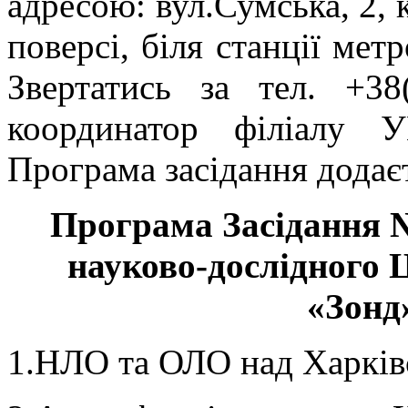
адресою: вул.Сумська, 2, 
поверсі, біля станції мет
Звертатись за тел. +38
координатор філіалу 
Програма засідання додає
Програма Зас
і
дан
н
я 
науково-дослідн
ого
Ц
«Зонд
1.НЛО та ОЛО над Харків