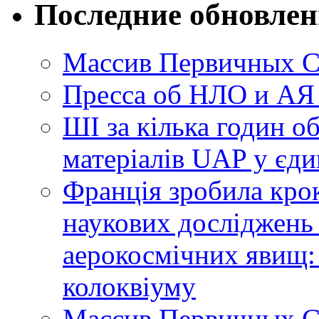
Последние обновле
Массив Первичных С
Пресса об НЛО и АЯ
ШІ за кілька годин о
матеріалів UAP у єди
Франція зробила крок
наукових досліджень
аерокосмічних явищ:
колоквіуму
Массив Первичных С