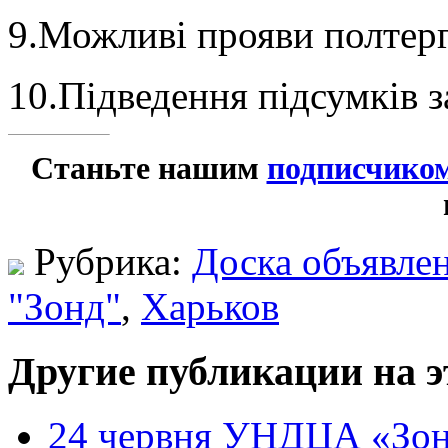
9.Можливі прояви полтерг
10.Підведення підсумків з
Станьте нашим
подписчико
Рубрика:
Доска объявле
"Зонд"
,
Харьков
Другие публикации на э
24 червня УНДЦА «Зон