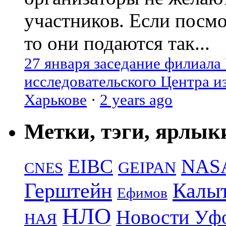
участников. Если посм
то они подаются так...
27 января заседание филиала
исследовательского Центра и
Харькове
·
2 years ago
Метки, тэги, ярлык
EIBC
NAS
GEIPAN
CNES
Герштейн
Калы
Ефимов
НЛО
Новости Уф
НАЯ