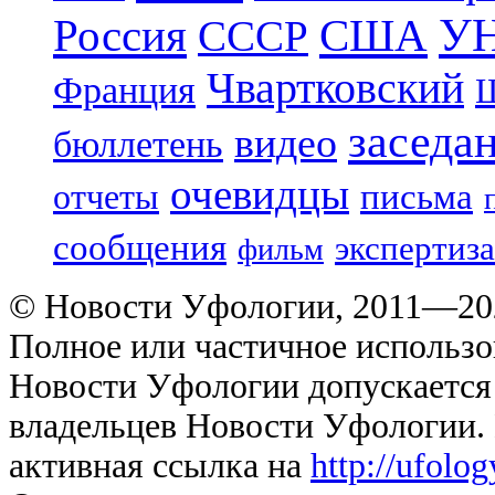
УН
Россия
США
СССР
Чвартковский
Франция
Ш
заседа
видео
бюллетень
очевидцы
отчеты
письма
сообщения
экспертиза
фильм
© Новости Уфологии, 2011—202
Полное или частичное использо
Новости Уфологии допускается 
владельцев Новости Уфологии. 
активная ссылка на
http://ufolo