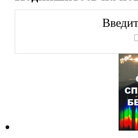
Введит