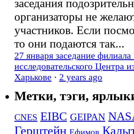
заседания подозрительн
организаторы не желаю
участников. Если посм
то они подаются так...
27 января заседание филиала
исследовательского Центра и
Харькове
·
2 years ago
Метки, тэги, ярлык
EIBC
NAS
GEIPAN
CNES
Герштейн
Калы
Ефимов