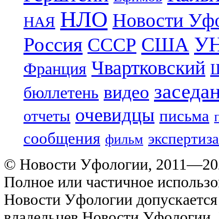
НЛО
Новости Уф
НАЯ
УН
Россия
США
СССР
Чвартковский
Франция
Ш
заседа
видео
бюллетень
очевидцы
отчеты
письма
сообщения
экспертиза
фильм
© Новости Уфологии, 2011—202
Полное или частичное использо
Новости Уфологии допускается 
владельцев Новости Уфологии. 