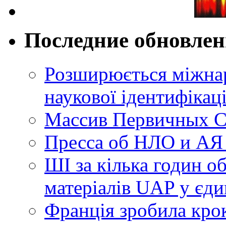
Последние обновле
Розширюється міжнар
наукової ідентифікац
Массив Первичных С
Пресса об НЛО и АЯ
ШІ за кілька годин о
матеріалів UAP у єди
Франція зробила крок