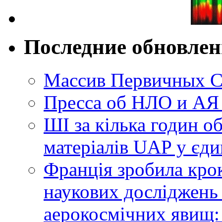
Последние обновле
Массив Первичных С
Пресса об НЛО и АЯ
ШІ за кілька годин о
матеріалів UAP у єди
Франція зробила крок
наукових досліджень
аерокосмічних явищ: