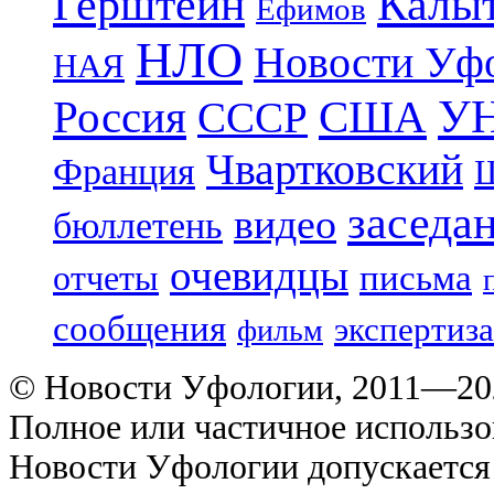
Герштейн
Калы
Ефимов
НЛО
Новости Уф
НАЯ
УН
Россия
США
СССР
Чвартковский
Франция
Ш
заседа
видео
бюллетень
очевидцы
отчеты
письма
сообщения
экспертиза
фильм
© Новости Уфологии, 2011—202
Полное или частичное использо
Новости Уфологии допускается 