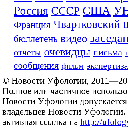
УН
Россия
США
СССР
Чвартковский
Франция
Ш
заседа
видео
бюллетень
очевидцы
отчеты
письма
сообщения
экспертиза
фильм
© Новости Уфологии, 2011—202
Полное или частичное использо
Новости Уфологии допускается 
владельцев Новости Уфологии. 
активная ссылка на
http://ufolo