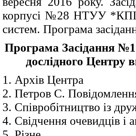
вересня 2016 року. Засі
корпусі №28 НТУУ *КПІ*
систем. Програма засіданн
Програма Зас
і
дан
н
я №
1
дослідн
ого
Центр
у
в
Архів Центра
Петров С. Повідомлення
Співробітництво із дру
Свідчення очевидців і 
Різне