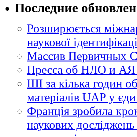
Последние обновле
Розширюється міжнар
наукової ідентифікац
Массив Первичных С
Пресса об НЛО и АЯ
ШІ за кілька годин о
матеріалів UAP у єди
Франція зробила крок
наукових досліджень