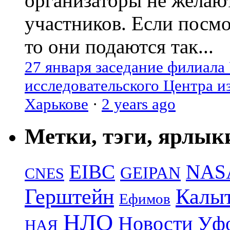
организаторы не желаю
участников. Если посм
то они подаются так...
27 января заседание филиала
исследовательского Центра и
Харькове
·
2 years ago
Метки, тэги, ярлык
EIBC
NAS
GEIPAN
CNES
Герштейн
Калы
Ефимов
НЛО
Новости Уф
НАЯ