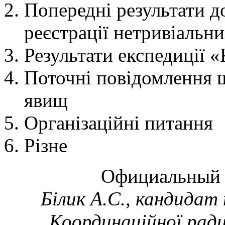
Попередні результати д
реєстрації нетривіальн
Результати експедиції 
Поточні повідомлення 
явищ
Організаційні питання
Різне
Официальны
Білик А.С., кандидат 
Координаційної рад