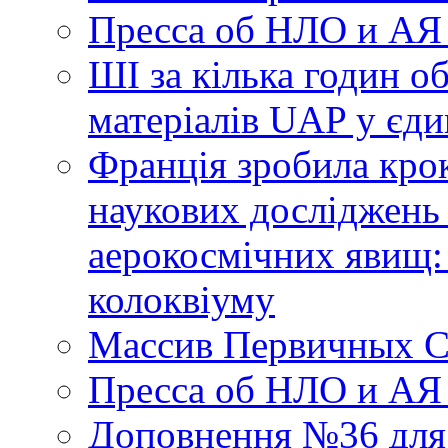
Пресса об НЛО и АЯ
ШІ за кілька годин о
матеріалів UAP у єди
Франція зробила крок
наукових досліджень
аерокосмічних явищ:
колоквіуму
Массив Первичных С
Пресса об НЛО и АЯ
Доповнення №36 для 