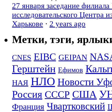
27 января заседание филиала
исследовательского Центра и
Харькове
·
2 years ago
Метки, тэги, ярлык
EIBC
NAS
GEIPAN
CNES
Герштейн
Калы
Ефимов
НЛО
Новости Уф
НАЯ
УН
Россия
США
СССР
Чвартковский
Франция
Ш