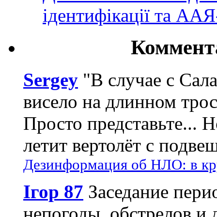
ідентифікації та АА
Коммент
Sergey
"В случае с Сал
висело на длинном трос
Просто представьте... 
летит вертолёт с подвеш
Дезинформация об НЛО: в кр
Ігор 87
Заседание пери
непогоды, обстрелов и 