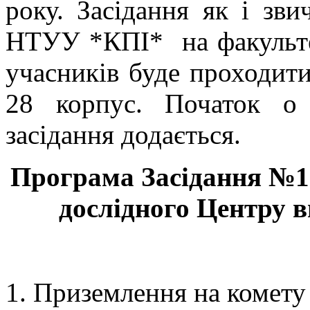
року. Засідання як і зв
НТУУ *КПІ* на факультет
учасників буде проходити
28 корпус. Початок о
засідання додається.
Програма Зас
і
дан
н
я №
1
дослідн
ого
Центр
у
в
Приземлення на комет