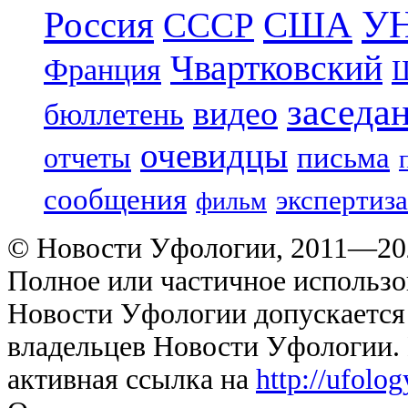
УН
Россия
США
СССР
Чвартковский
Франция
Ш
заседа
видео
бюллетень
очевидцы
отчеты
письма
сообщения
экспертиза
фильм
© Новости Уфологии, 2011—202
Полное или частичное использо
Новости Уфологии допускается 
владельцев Новости Уфологии. 
активная ссылка на
http://ufolo