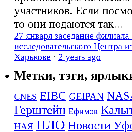
участников. Если посм
то они подаются так...
27 января заседание филиала
исследовательского Центра и
Харькове
·
2 years ago
Метки, тэги, ярлык
EIBC
NAS
GEIPAN
CNES
Герштейн
Калы
Ефимов
НЛО
Новости Уф
НАЯ