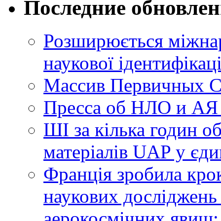
Последние обновле
Розширюється міжнар
наукової ідентифікац
Массив Первичных С
Пресса об НЛО и АЯ
ШІ за кілька годин о
матеріалів UAP у єди
Франція зробила крок
наукових досліджень
аерокосмічних явищ: