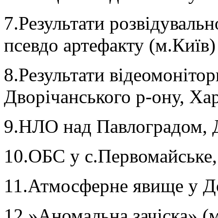
7.Результати розвідувальн
псевдо артефакту (м.Київ)
8.Результати відеомонітор
Дворічанського р-ону, Хар
9.НЛО над Павлоградом, Д
10.ОБС у с.Первомайське,
11.Атмосферне явище у До
12.»Аномальна зачіска» (м