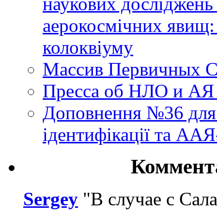
наукових досліджень
аерокосмічних явищ:
колоквіуму
Массив Первичных С
Пресса об НЛО и АЯ
Доповнення №36 для 
ідентифікації та АА
Коммент
Sergey
"В случае с Сал