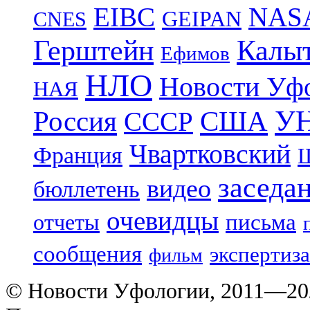
EIBC
NAS
GEIPAN
CNES
Герштейн
Калы
Ефимов
НЛО
Новости Уф
НАЯ
УН
Россия
США
СССР
Чвартковский
Франция
Ш
заседа
видео
бюллетень
очевидцы
отчеты
письма
сообщения
экспертиза
фильм
© Новости Уфологии, 2011—202