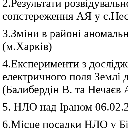
2.Результати розвідувальн
сопстереження АЯ у с.Нес
3.Зміни в районі аномаль
(м.Харків)
4.Експерименти з дослід
електричного поля Землі д
(Балибердін В. та Нечаєв 
5. НЛО над Іраном 06.02.
6.Місце посадки НЛО у Бі