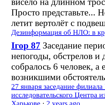
висело на длинном трос
Просто представьте... 
летит вертолёт с подвеш
Дезинформация об НЛО: в кр
Ігор 87
Заседание пери
непогоды, обстрелов и 
собралось 6 человек, а 
возникшими обстоятель
27 января заседание филиала
исследовательского Центра и
Харькове
·
2 years ago