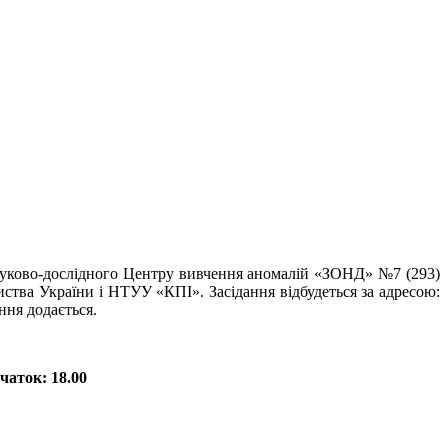
науково-дослідного Центру вивчення аномалій «ЗОНД» №7 (293)
ства України і НТУУ «КПІ». Засідання відбудеться за адресою:
ння додається.
чаток: 18.00