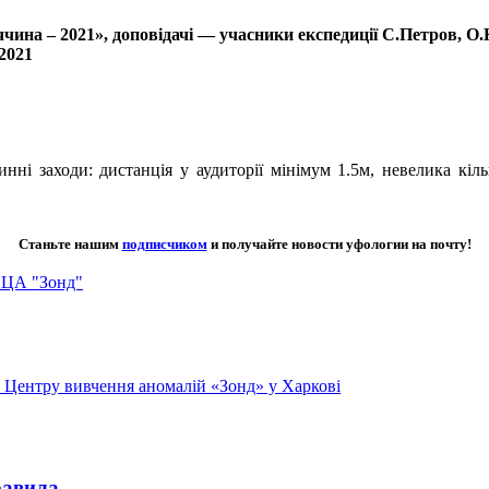
чина – 2021», доповідачі — учасники експедиції С.Петров, О
2021
ні заходи: дистанція у аудиторії мінімум 1.5м, невелика кіль
Станьте нашим
подписчиком
и получайте новости уфологии на почту!
ЦА "Зонд"
го Центру вивчення аномалій «Зонд» у Харкові
равила