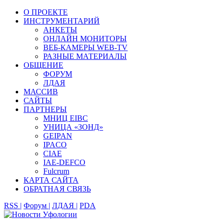
О ПРОЕКТЕ
ИНСТРУМЕНТАРИЙ
АНКЕТЫ
ОНЛАЙН МОНИТОРЫ
ВЕБ-КАМЕРЫ WEB-TV
РАЗНЫЕ МАТЕРИАЛЫ
ОБЩЕНИЕ
ФОРУМ
ЛДАЯ
МАССИВ
САЙТЫ
ПАРТНЕРЫ
МНИЦ EIBC
УНИЦА «ЗОНД»
GEIPAN
IPACO
CIAE
IAE-DEFCO
Fulcrum
КАРТА САЙТА
ОБРАТНАЯ СВЯЗЬ
RSS |
Форум |
ЛДАЯ |
PDA