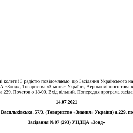
 колеги! З радістю повідомляємо, що Засідання Українського 
ЦА «Зонд», Товариства «Знання» України, Аерокосмічного товари
а.229. Початок о 18-00. Вхід вільний. Попередня програма засіда
14.07.2021
 Васильківська, 57/3, (Товариство «Знання» України) а.229, по
Засідання №07 (293) УНДЦА «Зонд»