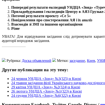
Попередні результати експедиції УНДЦА «Зонд» «Туреч
Приладобудування і експедиція Центру в АЯЗ Грузьке-
Поточні результати проекту «Се 5»
Повідомлення про спостереження АЯ і їх аналіз
Взаємодія зі ЗМІ та іншими організаціями
Різне
УВАГА! Для відвідування засідання слід дотримувати карантин
аудиторії впродовж засідання.
Рубрика:
Доска объявлений
Метки:
заседание
,
Киев
,
УНИ
Другие публикации на эту тему:
24 червня УНДЦА «Зонд» №3(325) в Києві
24 травня засідання філії Українського науково-дослідно
29 квітня УНДЦА «Зонд» №2(324) в Києві
26 лютого УНДЦА «Зонд» №1(323) в Києві
24 грудня УНДЦА «Зонд» №6(322) в Києві
Комментарии Facebook, Twitter, Google, Disqus /
п