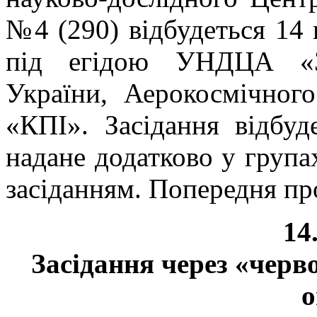
№4 (290) відбудеться 14 
під егідою УНДЦА «Зо
України, Аерокосмічног
«КПІ». Засідання відбуд
надане додатково у груп
засіданням. Попередня пр
14
Засідання через «черв
о