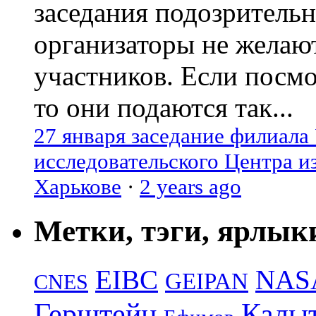
заседания подозрительн
организаторы не желаю
участников. Если посм
то они подаются так...
27 января заседание филиала
исследовательского Центра и
Харькове
·
2 years ago
Метки, тэги, ярлык
EIBC
NAS
GEIPAN
CNES
Герштейн
Калы