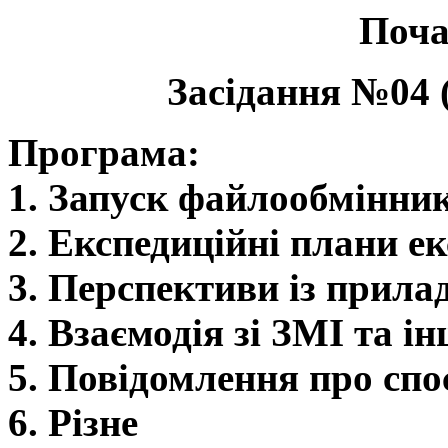
Поча
Засідання №04
Програма:
1. Запуск файлообмінни
2. Експедиційні плани ек
3. Перспективи із прила
4. Взаємодія зі ЗМІ та 
5. Повідомлення про спо
6. Різне