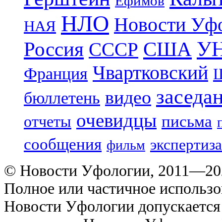
Ефимов
НЛО
Новости Уф
НАЯ
УН
Россия
США
СССР
Чвартковский
Франция
Ш
заседа
видео
бюллетень
очевидцы
отчеты
письма
сообщения
экспертиза
фильм
© Новости Уфологии, 2011—202
Полное или частичное использо
Новости Уфологии допускается 