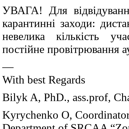
УВАГА! Для відвідуванн
карантинні заходи: диста
невелика кількість уча
постійне провітрювання а
—
With best Regards
Bilyk A, PhD., ass.prof, 
Kyrychenko O, Coordinator 
Department of SRCAA “Zo