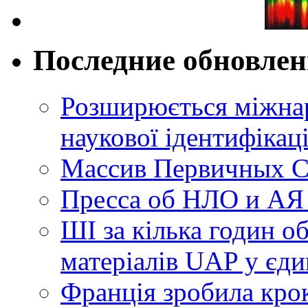
Последние обновле
Розширюється міжнар
наукової ідентифікац
Массив Первичных С
Пресса об НЛО и АЯ
ШІ за кілька годин о
матеріалів UAP у єди
Франція зробила крок