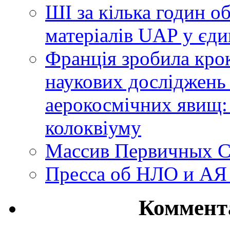
ШІ за кілька годин о
матеріалів UAP у єди
Франція зробила крок
наукових досліджень
аерокосмічних явищ:
колоквіуму
Массив Первичных С
Пресса об НЛО и АЯ
Коммент