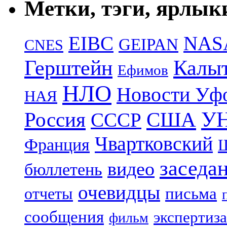
Метки, тэги, ярлык
EIBC
NAS
GEIPAN
CNES
Герштейн
Калы
Ефимов
НЛО
Новости Уф
НАЯ
УН
Россия
США
СССР
Чвартковский
Франция
Ш
заседа
видео
бюллетень
очевидцы
отчеты
письма
сообщения
экспертиза
фильм