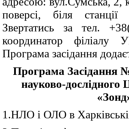
адресою: вул.Сумська, 2, 
поверсі, біля станції
Звертатись за тел. +38
координатор філіалу 
Програма засідання додає
Програма Зас
і
дан
н
я 
науково-дослідн
ого
Ц
«Зонд
1.НЛО і ОЛО в Харківські