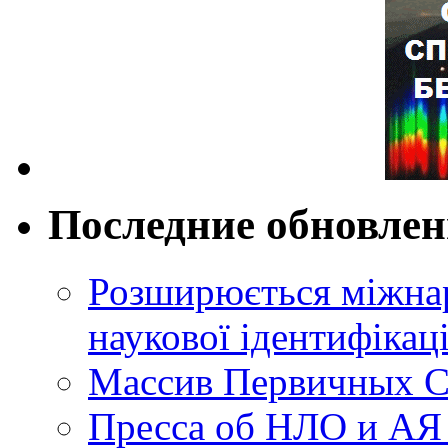
Последние обновле
Розширюється міжнар
наукової ідентифікац
Массив Первичных С
Пресса об НЛО и АЯ