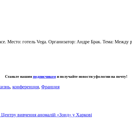
pace. Место: готель Vega. Организатор: Андре Брак. Тема: Между
Станьте нашим
подписчиком
и получайте новости уфологии на почту!
жизнь
,
конференция
,
Франция
го Центру вивчення аномалій «Зонд» у Харкові