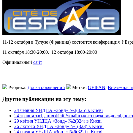
11-12 октября в Тулузе (Франция) состоится конференция l’Es
11 октября 18:30-20:00. 12 октября 18:00-20:00
Официальный
сайт
Рубрика:
Доска объявлений
Метки:
GEIPAN
,
Внеземная 
Другие публикации на эту тему:
24 червня УНДЦА «Зонд» №3(325) в Києві
24 травня засідання філії Українського науково-дослідно
29 квітня УНДЦА «Зонд» №2(324) в Києві
26 лютого УНДЦА «Зонд» №1(323) в Києві
24 грудня УНДЦА «Зонд» №6(322) в Києві