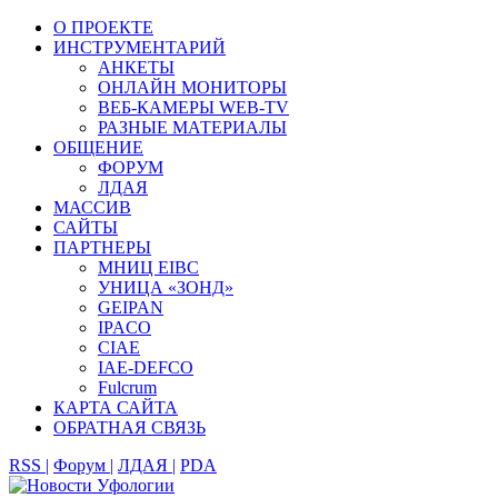
О ПРОЕКТЕ
ИНСТРУМЕНТАРИЙ
АНКЕТЫ
ОНЛАЙН МОНИТОРЫ
ВЕБ-КАМЕРЫ WEB-TV
РАЗНЫЕ МАТЕРИАЛЫ
ОБЩЕНИЕ
ФОРУМ
ЛДАЯ
МАССИВ
САЙТЫ
ПАРТНЕРЫ
МНИЦ EIBC
УНИЦА «ЗОНД»
GEIPAN
IPACO
CIAE
IAE-DEFCO
Fulcrum
КАРТА САЙТА
ОБРАТНАЯ СВЯЗЬ
RSS |
Форум |
ЛДАЯ |
PDA