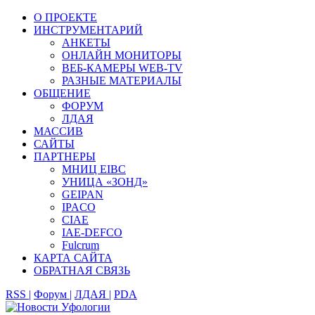
О ПРОЕКТЕ
ИНСТРУМЕНТАРИЙ
АНКЕТЫ
ОНЛАЙН МОНИТОРЫ
ВЕБ-КАМЕРЫ WEB-TV
РАЗНЫЕ МАТЕРИАЛЫ
ОБЩЕНИЕ
ФОРУМ
ЛДАЯ
МАССИВ
САЙТЫ
ПАРТНЕРЫ
МНИЦ EIBC
УНИЦА «ЗОНД»
GEIPAN
IPACO
CIAE
IAE-DEFCO
Fulcrum
КАРТА САЙТА
ОБРАТНАЯ СВЯЗЬ
RSS |
Форум |
ЛДАЯ |
PDA