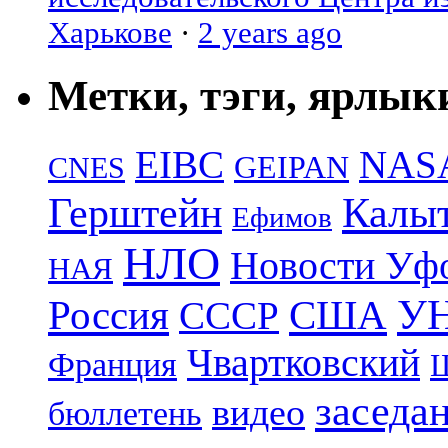
Харькове
·
2 years ago
Метки, тэги, ярлык
EIBC
NAS
GEIPAN
CNES
Герштейн
Калы
Ефимов
НЛО
Новости Уф
НАЯ
УН
Россия
США
СССР
Чвартковский
Франция
Ш
заседа
видео
бюллетень