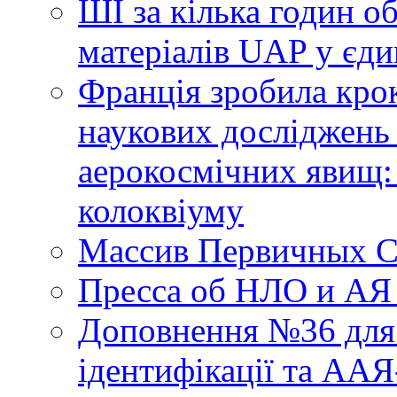
ШІ за кілька годин о
матеріалів UAP у єди
Франція зробила крок
наукових досліджень
аерокосмічних явищ:
колоквіуму
Массив Первичных С
Пресса об НЛО и АЯ
Доповнення №36 для 
ідентифікації та АА