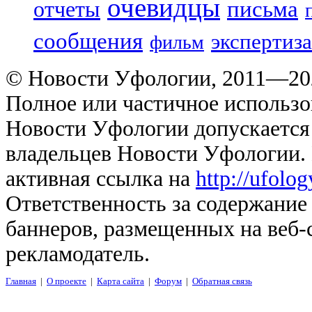
очевидцы
отчеты
письма
сообщения
экспертиза
фильм
© Новости Уфологии, 2011—202
Полное или частичное использо
Новости Уфологии допускается 
владельцев Новости Уфологии. 
активная ссылка на
http://ufolo
Ответственность за содержание
баннеров, размещенных на веб-
рекламодатель.
Главная
|
О проекте
|
Карта сайта
|
Форум
|
Обратная связь