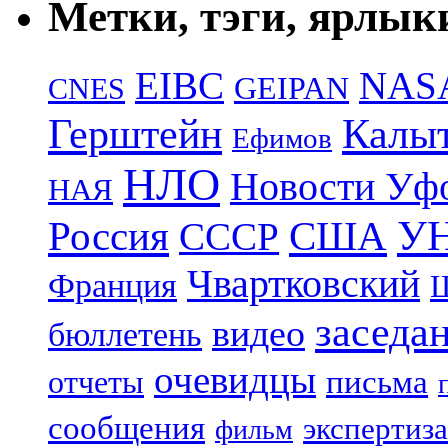
Метки, тэги, ярлык
EIBC
NAS
GEIPAN
CNES
Герштейн
Калы
Ефимов
НЛО
Новости Уф
НАЯ
УН
Россия
США
СССР
Чвартковский
Франция
Ш
заседа
видео
бюллетень
очевидцы
отчеты
письма
сообщения
экспертиза
фильм