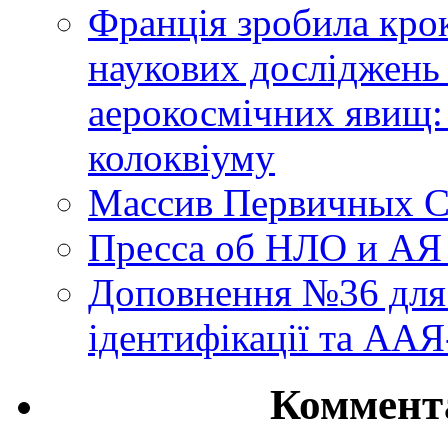
Франція зробила крок
наукових досліджень
аерокосмічних явищ:
колоквіуму
Массив Первичных С
Пресса об НЛО и АЯ
Доповнення №36 для 
ідентифікації та АА
Коммент