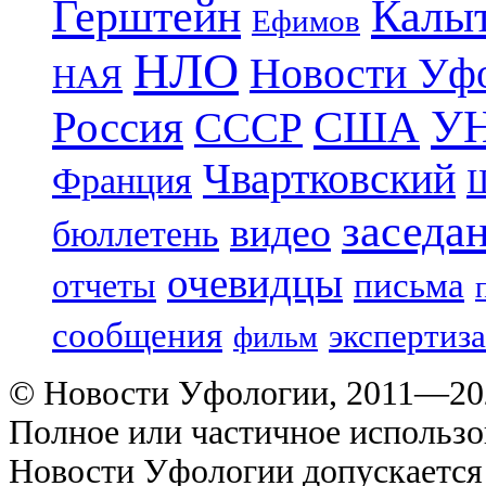
Герштейн
Калы
Ефимов
НЛО
Новости Уф
НАЯ
УН
Россия
США
СССР
Чвартковский
Франция
Ш
заседа
видео
бюллетень
очевидцы
отчеты
письма
сообщения
экспертиза
фильм
© Новости Уфологии, 2011—202
Полное или частичное использо
Новости Уфологии допускается 