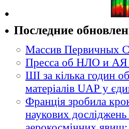
Последние обновле
Массив Первичных С
Пресса об НЛО и АЯ
ШІ за кілька годин о
матеріалів UAP у єди
Франція зробила крок
наукових досліджень
аерокосмічних явищ: