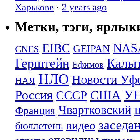
Харькове
·
2 years ago
Метки, тэги, ярлык
EIBC
NAS
GEIPAN
CNES
Герштейн
Калы
Ефимов
НЛО
Новости Уф
НАЯ
УН
Россия
США
СССР
Чвартковский
Франция
Ш
заседа
видео
бюллетень
очевидцы