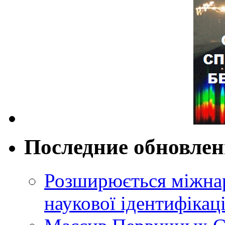
Последние обновле
Розширюється міжнар
наукової ідентифікац