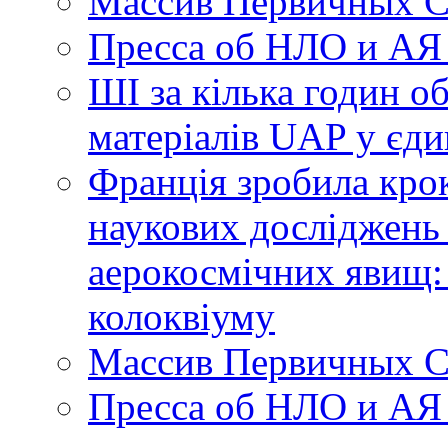
Массив Первичных С
Пресса об НЛО и АЯ
ШІ за кілька годин о
матеріалів UAP у єди
Франція зробила крок
наукових досліджень
аерокосмічних явищ:
колоквіуму
Массив Первичных С
Пресса об НЛО и АЯ