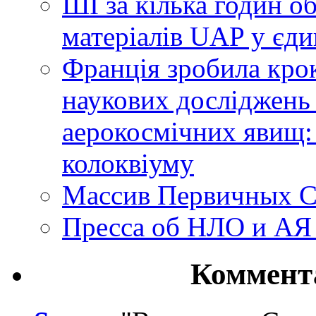
ШІ за кілька годин о
матеріалів UAP у єди
Франція зробила крок
наукових досліджень
аерокосмічних явищ:
колоквіуму
Массив Первичных С
Пресса об НЛО и АЯ
Коммент