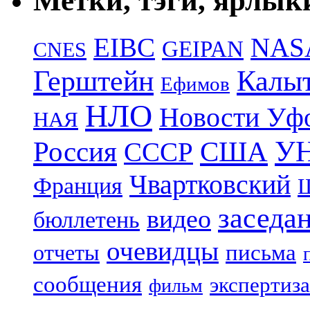
Метки, тэги, ярлык
EIBC
NAS
GEIPAN
CNES
Герштейн
Калы
Ефимов
НЛО
Новости Уф
НАЯ
УН
Россия
США
СССР
Чвартковский
Франция
Ш
заседа
видео
бюллетень
очевидцы
отчеты
письма
сообщения
экспертиза
фильм