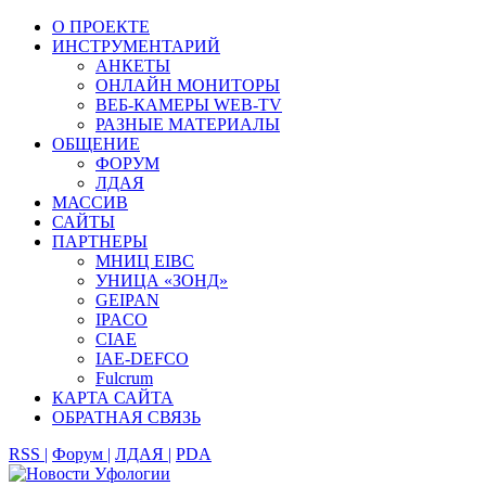
О ПРОЕКТЕ
ИНСТРУМЕНТАРИЙ
АНКЕТЫ
ОНЛАЙН МОНИТОРЫ
ВЕБ-КАМЕРЫ WEB-TV
РАЗНЫЕ МАТЕРИАЛЫ
ОБЩЕНИЕ
ФОРУМ
ЛДАЯ
МАССИВ
САЙТЫ
ПАРТНЕРЫ
МНИЦ EIBC
УНИЦА «ЗОНД»
GEIPAN
IPACO
CIAE
IAE-DEFCO
Fulcrum
КАРТА САЙТА
ОБРАТНАЯ СВЯЗЬ
RSS |
Форум |
ЛДАЯ |
PDA